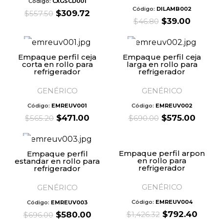
Código:
CXGSCD001
Código:
DILAMB002
Original
Current
$
309.72
$
557.50
Original
Curren
$
39.00
$
46.80
price
price
price
price
was:
is:
was:
is:
$557.50.
$309.72.
$46.80.
$39.00
Empaque perfil ceja
Empaque perfil ceja
corta en rollo para
larga en rollo para
refrigerador
refrigerador
GENÉRICO
GENÉRICO
Código:
EMREUV001
Código:
EMREUV002
Original
Current
Original
Curre
$
471.00
$
575.00
$
565.20
$
690.00
price
price
price
price
was:
is:
was:
is:
$565.20.
$471.00.
$690.00.
$575.
Empaque perfil arpon
Empaque perfil
en rollo para
estandar en rollo para
refrigerador
refrigerador
GENÉRICO
GENÉRICO
Código:
EMREUV004
Código:
EMREUV003
Original
Curr
$
792.40
Original
Current
$
1,426.32
$
580.00
$
696.00