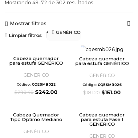
Mostrando 49–72 de 302 resultados
Mostrar filtros
GENÉRICO
Limpiar filtros
Cabeza quemador
Cabeza quemador
para estufa GENÉRICO
para estufa GENÉRICO
GENÉRICO
GENÉRICO
Código:
CQESMB022
Código:
CQESMB026
Original
Current
$
242.00
Original
Curre
$
290.40
$
151.00
$
181.20
price
price
price
price
was:
is:
was:
is:
$290.40.
$242.00.
$181.20.
$151.0
Cabeza Quemador
Cabeza quemador
Tipo Optimo Mediano
para estufa Fase I
GENÉRICO
GENÉRICO
GENÉRICO