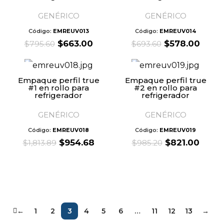
GENÉRICO
GENÉRICO
Código:
EMREUV013
Código:
EMREUV014
Original
Current
Original
Curre
$
663.00
$
578.00
$
795.60
$
693.60
price
price
price
price
was:
is:
was:
is:
$795.60.
$663.00.
$693.60.
$578.
Empaque perfil true
Empaque perfil true
#1 en rollo para
#2 en rollo para
refrigerador
refrigerador
GENÉRICO
GENÉRICO
Código:
EMREUV018
Código:
EMREUV019
Original
Current
Original
Curre
$
954.68
$
821.00
$
1,813.89
$
985.20
price
price
price
price
was:
is:
was:
is:
$1,813.89.
$954.68.
$985.20.
$821.
←
1
2
3
4
5
6
…
11
12
13
→