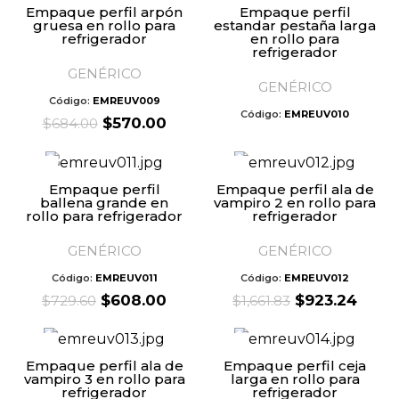
Empaque perfil arpón
Empaque perfil
gruesa en rollo para
estandar pestaña larga
refrigerador
en rollo para
refrigerador
GENÉRICO
GENÉRICO
Código:
EMREUV009
Código:
EMREUV010
Original
Current
$
570.00
$
684.00
price
price
was:
is:
$684.00.
$570.00.
Empaque perfil
Empaque perfil ala de
ballena grande en
vampiro 2 en rollo para
rollo para refrigerador
refrigerador
GENÉRICO
GENÉRICO
Código:
EMREUV011
Código:
EMREUV012
Original
Current
Original
Curr
$
608.00
$
923.24
$
729.60
$
1,661.83
price
price
price
price
was:
is:
was:
is:
$729.60.
$608.00.
$1,661.83.
$923.
Empaque perfil ala de
Empaque perfil ceja
vampiro 3 en rollo para
larga en rollo para
refrigerador
refrigerador