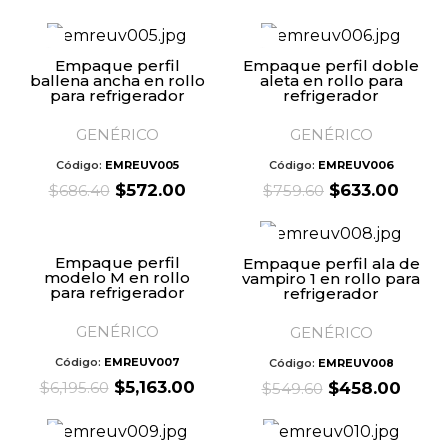
price
pric
price
price
was:
is:
was:
is:
$1,426.32.
$792
$696.00.
$580.00.
Empaque perfil
Empaque perfil doble
ballena ancha en rollo
aleta en rollo para
para refrigerador
refrigerador
GENÉRICO
GENÉRICO
Código:
EMREUV005
Código:
EMREUV006
Original
Current
Original
Curre
$
572.00
$
633.00
$
686.40
$
759.60
price
price
price
price
was:
is:
was:
is:
$686.40.
$572.00.
$759.60.
$633.
Empaque perfil
Empaque perfil ala de
modelo M en rollo
vampiro 1 en rollo para
para refrigerador
refrigerador
GENÉRICO
GENÉRICO
Código:
EMREUV007
Código:
EMREUV008
Original
Current
$
5,163.00
Original
Curr
$
6,195.60
$
458.00
$
549.60
price
price
price
price
was:
is:
was:
is:
$6,195.60.
$5,163.00.
$549.60.
$458.