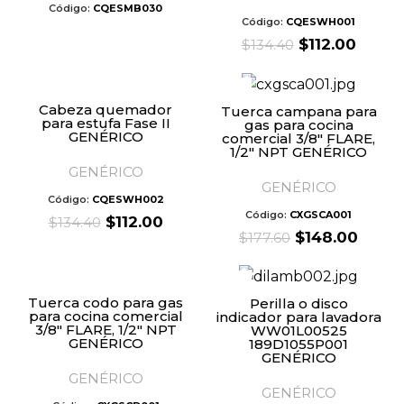
Código:
CQESMB030
Código:
CQESWH001
Original
Curre
$
112.00
$
134.40
price
price
was:
is:
$134.40.
$112.0
Cabeza quemador
Tuerca campana para
para estufa Fase II
gas para cocina
GENÉRICO
comercial 3/8″ FLARE,
1/2″ NPT GENÉRICO
GENÉRICO
GENÉRICO
Código:
CQESWH002
Código:
CXGSCA001
Original
Current
$
112.00
$
134.40
Original
Curre
$
148.00
$
177.60
price
price
price
price
was:
is:
was:
is:
$134.40.
$112.00.
$177.60.
$148.
Tuerca codo para gas
Perilla o disco
para cocina comercial
indicador para lavadora
3/8″ FLARE, 1/2″ NPT
WW01L00525
GENÉRICO
189D1055P001
GENÉRICO
GENÉRICO
GENÉRICO