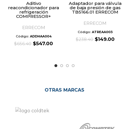
Aditivo
Adaptador para válvula
reacondicionador para
de baja presión de gas
refrigeración
TB5166.01 ERRECOM
COMPRESSOR+
ERRECOM
ERRECOM
Código:
ATREAA003
Código:
ADDHAA004
Original
Curre
$
149.00
$
238.40
Original
Current
$
547.00
$
656.40
price
price
price
price
was:
is:
was:
is:
$238.40.
$149.
$656.40.
$547.00.
OTRAS MARCAS