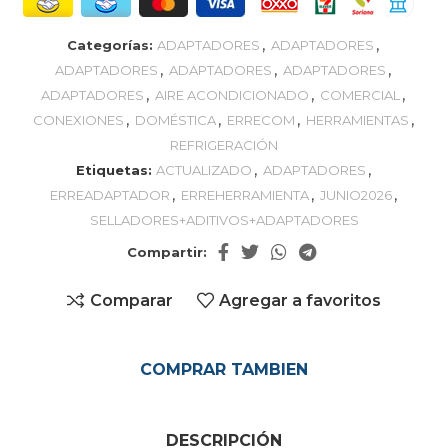
,
,
Categorías:
ADAPTADORES
ADAPTADORES
,
,
,
ADAPTADORES
ADAPTADORES
ADAPTADORES
,
,
,
ADAPTADORES
AIRE ACONDICIONADO
COMERCIAL
,
,
,
,
CONEXIONES
DOMÉSTICA
ERRECOM
HERRAMIENTAS
REFRIGERACIÓN
,
,
Etiquetas:
ACTUALIZADO
ADAPTADORES
,
,
,
ERREADAPTADOR
ERREHERRAMIENTA
JUNIO2026
SELLADORES+ADITIVOS+ADAPTADORES
Compartir:
Comparar
Agregar a favoritos
COMPRAR TAMBIEN
DESCRIPCIÓN