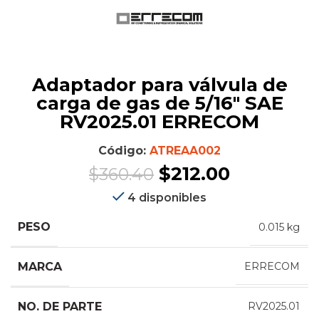
Adaptador para válvula de
carga de gas de 5/16″ SAE
RV2025.01 ERRECOM
Código:
ATREAA002
Original
Current
$
212.00
$
360.40
price
price
4 disponibles
was:
is:
PESO
0.015 kg
$360.40.
$212.00.
MARCA
ERRECOM
NO. DE PARTE
RV2025.01