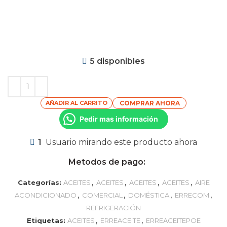
Solo da click
AQUÍ
Da click en botón
REGISTRAR
Ingresa tu correo y da click en el boton
REGISTRARSE
Agrega productos a tu carrito, coloca tu dirección,
selecciona tu metodo de pago y
LISTO
5 disponibles
AÑADIR AL CARRITO
COMPRAR AHORA
Pedir mas información
1
Usuario mirando este producto ahora
Metodos de pago:
,
,
,
,
Categorías:
ACEITES
ACEITES
ACEITES
ACEITES
AIRE
,
,
,
,
ACONDICIONADO
COMERCIAL
DOMÉSTICA
ERRECOM
REFRIGERACIÓN
,
,
Etiquetas:
ACEITES
ERREACEITE
ERREACEITEPOE