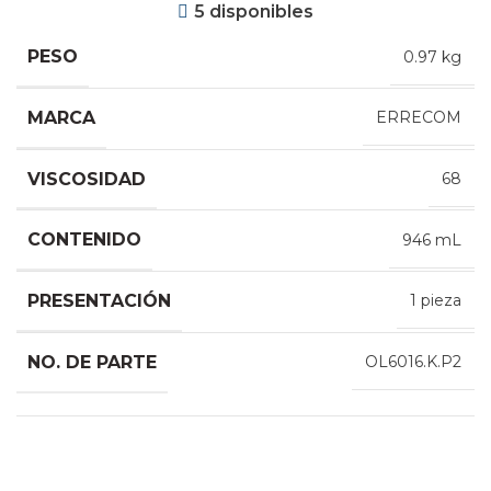
price
price
5 disponibles
was:
is:
PESO
0.97 kg
$1,470.60.
$774.00.
MARCA
ERRECOM
VISCOSIDAD
68
CONTENIDO
946 mL
PRESENTACIÓN
1 pieza
NO. DE PARTE
OL6016.K.P2