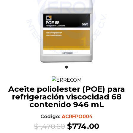
Aceite poliolester (POE) para
refrigeración viscocidad 68
contenido 946 mL
Código:
ACRFPO004
Original
Current
$
774.00
$
1,470.60