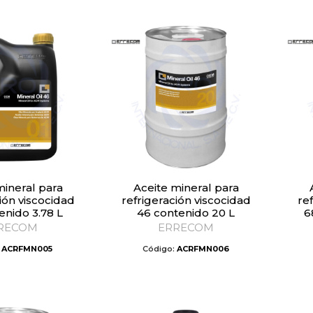
was:
is:
$718.20.
$378.00.
Aceite mineral para
Aceite mi
ión viscocidad
refrigeración viscocidad
re
enido 3.78 L
46 contenido 20 L
6
RECOM
ERRECOM
:
ACRFMN005
Código:
ACRFMN006