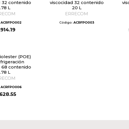
d 32 contenido
viscocidad 32 contenido
vi
.78 L
20 L
RECOM
ERRECOM
:
ACRFPO002
Código:
ACRFPO003
,914.19
frigeración
d 68 contenido
.78 L
RECOM
:
ACRFPO006
,628.55