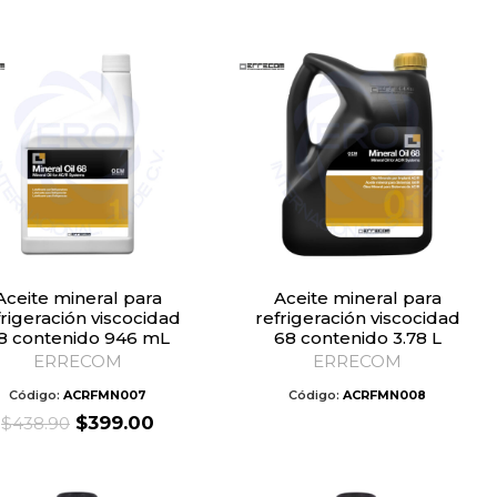
was:
is:
$678.30.
$399.0
neral para
Aceite mineral para
frigeración viscocidad
refrigeración viscocidad
8 contenido 946 mL
68 contenido 3.78 L
ERRECOM
ERRECOM
Código:
ACRFMN007
Código:
ACRFMN008
Original
Current
$
399.00
$
438.90
price
price
was:
is:
$438.90.
$399.00.