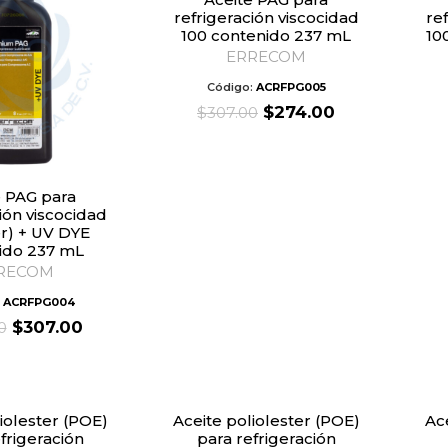
refrigeración viscocidad
re
100 contenido 237 mL
10
ERRECOM
Código:
ACRFPG005
Original
Current
$
274.00
$
307.00
price
price
was:
is:
$307.00.
$274.00.
ión viscocidad
er) + UV DYE
ido 237 mL
RECOM
:
ACRFPG004
Original
Current
$
307.00
0
price
price
was:
is:
$354.00.
$307.00.
Aceite poliolester (POE)
Aceite poliolester (POE)
frigeración
para refrigeración