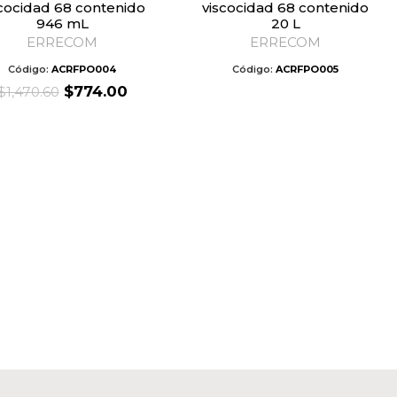
scocidad 68 contenido
viscocidad 68 contenido
946 mL
20 L
ERRECOM
ERRECOM
Código:
ACRFPO004
Código:
ACRFPO005
Original
Current
$
774.00
$
1,470.60
price
price
was:
is:
$1,470.60.
$774.00.