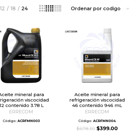
12
18
24
neral para
Aceite mineral para
frigeración viscocidad
refrigeración viscocidad
32 contenido 3.78 L
46 contenido 946 mL
ERRECOM
ERRECOM
Código:
ACRFMN003
Código:
ACRFMN004
Original
Curre
$
399.00
$
678.30
price
price