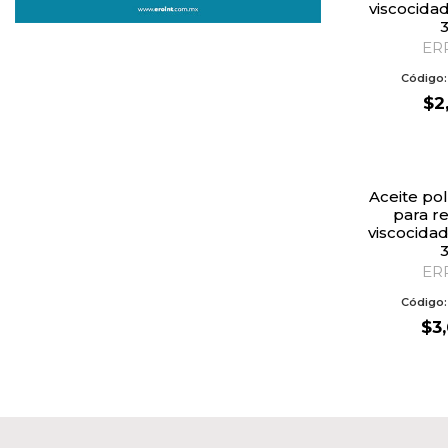
viscocida
3
ER
Código
$
2
Aceite poliolester (POE)
para re
viscocida
3
ER
Código
$
3