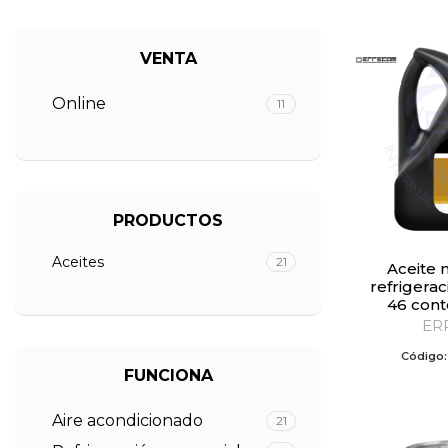
VENTA
Online
11
PRODUCTOS
Aceites
21
Aceite mineral para
refrigerac
46 cont
ER
Código
FUNCIONA
Aire acondicionado
21