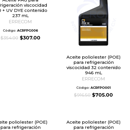
frigeración viscocidad
0 + UV DYE contenido
237 mL
ERRECOM
Código:
ACRFPG006
Original
Current
$
307.00
$
354.00
price
price
was:
is:
$354.00.
$307.00.
Aceite poliolester (POE)
para refrigeración
viscocidad 32 contenido
946 mL
ERRECOM
Código:
ACRFPO001
Original
Curren
$
705.00
$
916.50
price
price
was:
is:
$916.50.
$705.0
Aceite poliolester (POE)
para refrigeración
para refrigeración