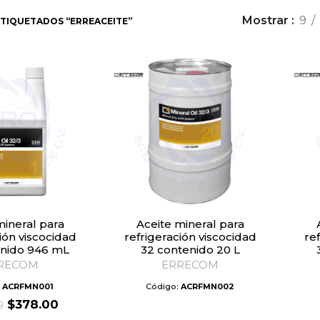
Mostrar
9
TIQUETADOS “ERREACEITE”
Aceite mineral para
Aceite mi
ión viscocidad
refrigeración viscocidad
re
enido 946 mL
32 contenido 20 L
RECOM
ERRECOM
:
ACRFMN001
Código:
ACRFMN002
Original
Current
$
378.00
0
price
price