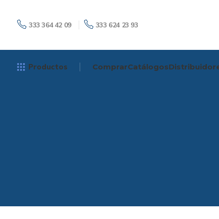
333 364 42 09
333 624 23 93
Productos
Comprar
Catálogos
Distribuidor