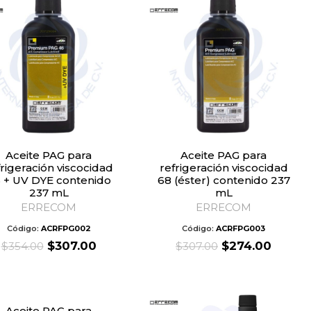
Aceite PAG para
Aceite PAG para
frigeración viscocidad
refrigeración viscocidad
 + UV DYE contenido
68 (éster) contenido 237
237 mL
mL
ERRECOM
ERRECOM
Código:
ACRFPG002
Código:
ACRFPG003
Original
Current
Original
Curre
$
307.00
$
274.00
$
354.00
$
307.00
price
price
price
price
was:
is:
was:
is:
$354.00.
$307.00.
$307.00.
$274.0
Aceite PAG para