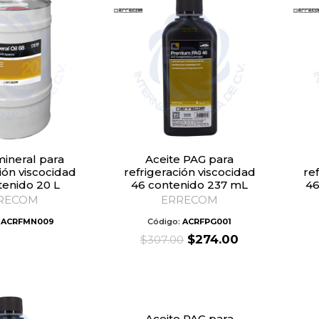
Aceite PAG para
ión viscocidad
refrigeración viscocidad
re
tenido 20 L
46 contenido 237 mL
46
RECOM
ERRECOM
:
ACRFMN009
Código:
ACRFPG001
Original
Current
$
274.00
$
307.00
price
price
was:
is:
$307.00.
$274.00.
Aceite PAG para