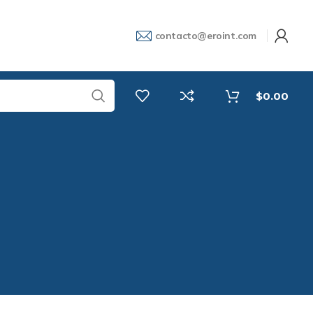
contacto@eroint.com
$
0.00