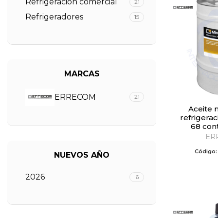
Refrigeración comercial
21
Refrigeradores
15
MARCAS
ERRECOM
21
Aceite mineral para
refrigerac
68 con
ER
Código
NUEVOS AÑO
2026
6