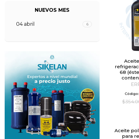
NUEVOS MES
04 abril
6
Aceite PAG para
refrigerac
68 (ést
conten
ER
Código
$
354.0
Aceite poliolester (POE)
para re