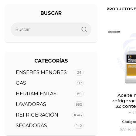
PRODUCTOS E
BUSCAR
CATEGORÍAS
ENSERES MENORES
26
GAS
317
HERRAMIENTAS
89
Aceite mineral para
refrigerac
LAVADORAS
995
32 cont
ER
REFRIGERACIÓN
1648
Código
SECADORAS
142
$
718.2