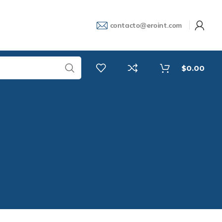
contacto@eroint.com
$
0.00