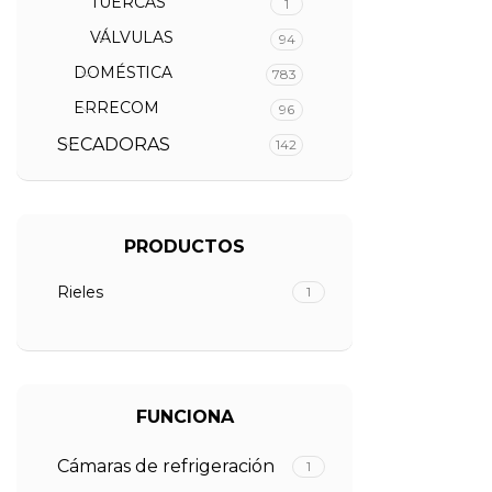
TUERCAS
1
VÁLVULAS
94
DOMÉSTICA
783
ERRECOM
96
SECADORAS
142
PRODUCTOS
Rieles
1
FUNCIONA
Cámaras de refrigeración
1