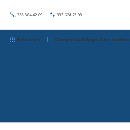
333 364 42 09
333 624 23 93
Productos
Comprar
Catálogos
Distribuidor