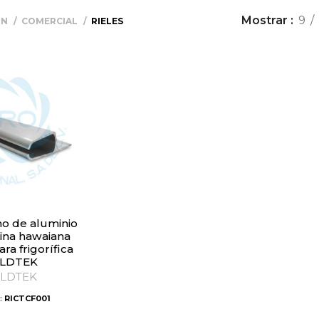
Mostrar
9
ÓN
COMERCIAL
RIELES
tina hawaiana
ra frigorífica
LDTEK
LDTEK
:
RICTCF001