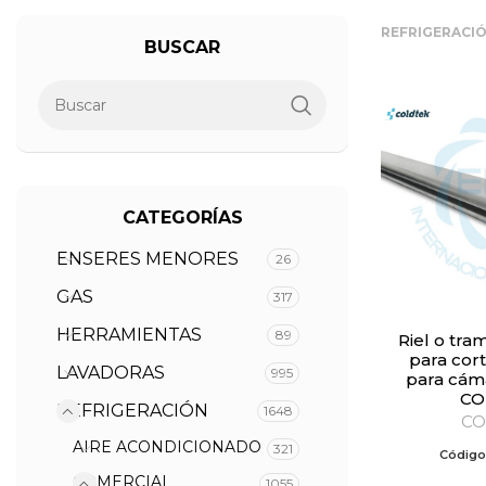
REFRIGERACI
BUSCAR
CATEGORÍAS
ENSERES MENORES
26
GAS
317
HERRAMIENTAS
89
Riel o tramo de aluminio
para cor
LAVADORAS
995
para cáma
CO
REFRIGERACIÓN
1648
CO
AIRE ACONDICIONADO
321
Código
COMERCIAL
1055