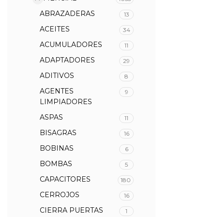
ABRAZADERAS
13
ACEITES
34
ACUMULADORES
11
ADAPTADORES
29
ADITIVOS
8
AGENTES
9
LIMPIADORES
ASPAS
11
BISAGRAS
16
BOBINAS
6
BOMBAS
5
CAPACITORES
180
CERROJOS
16
CIERRA PUERTAS
1