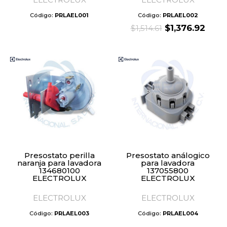
Código:
PRLAEL001
Código:
PRLAEL002
Original
Curr
$
1,376.92
$
1,514.61
price
pric
was:
is:
$1,514.61.
$1,37
Presostato perilla
Presostato análogico
naranja para lavadora
para lavadora
134680100
137055800
ELECTROLUX
ELECTROLUX
ELECTROLUX
ELECTROLUX
Código:
PRLAEL003
Código:
PRLAEL004