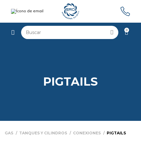
0
PIGTAILS
GAS
TANQUES Y CILINDROS
CONEXIONES
PIGTAILS