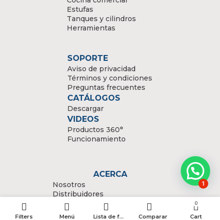
Estufas
Tanques y cilindros
Herramientas
SOPORTE
Aviso de privacidad
Términos y condiciones
Preguntas frecuentes
CATÁLOGOS
Descargar
VIDEOS
Productos 360°
Funcionamiento
ACERCA
1
Nosotros
Distribuidores
0
Filters
Menú
Lista de favoritos
Comparar
Cart
NEWSLETTER