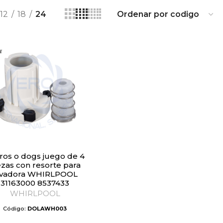
12
18
24
ezas con resorte para
avadora WHIRLPOOL
31163000 8537433
WHIRLPOOL
Código:
DOLAWH003