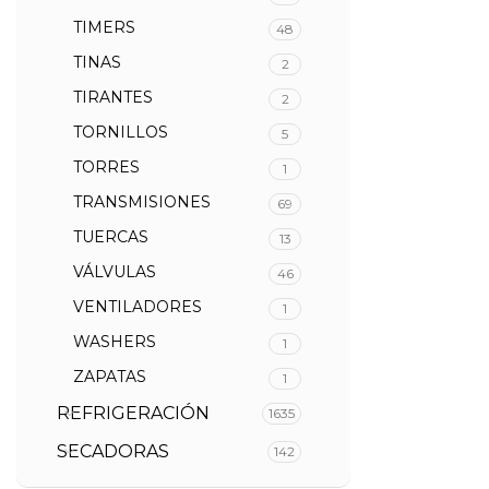
TIMERS
48
TINAS
2
TIRANTES
2
TORNILLOS
5
TORRES
1
TRANSMISIONES
69
TUERCAS
13
VÁLVULAS
46
VENTILADORES
1
WASHERS
1
ZAPATAS
1
REFRIGERACIÓN
1635
SECADORAS
142