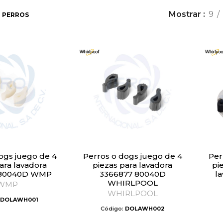
Mostrar
9
PERROS
Perros o dogs juego de 4
Perros o dogs juego de 4
ara lavadora
piezas para lavadora
pi
 80040D WMP
3366877 80040D
l
WHIRLPOOL
WMP
WHIRLPOOL
DOLAWH001
Código:
DOLAWH002