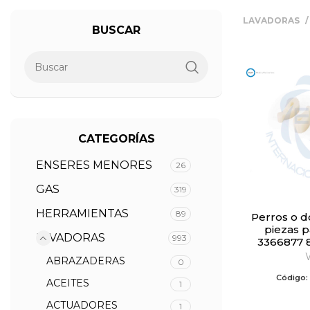
LAVADORAS
BUSCAR
CATEGORÍAS
ENSERES MENORES
26
GAS
319
HERRAMIENTAS
89
Perros o dogs juego de 4
piezas p
LAVADORAS
993
3366877
ABRAZADERAS
0
Código:
ACEITES
1
ACTUADORES
1