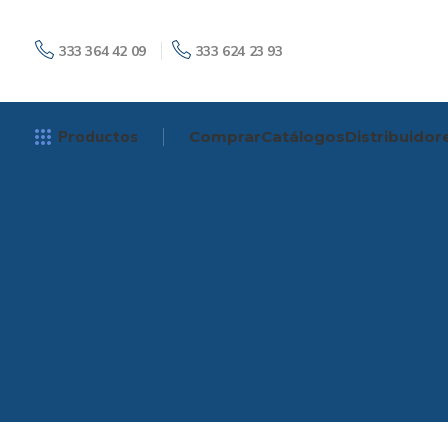
333 364 42 09
333 624 23 93
Productos
Comprar
Catálogos
Distribuidor