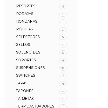
RESORTES
15
RODAJAS
1
RONDANAS
1
RÓTULAS
3
SELECTORES
8
SELLOS
61
SOLENOIDES
5
SOPORTES
6
SUSPENSIONES
39
SWITCHES
7
TAPAS
6
TAPONES
4
TARJETAS
61
TERMOACTUADORES
1