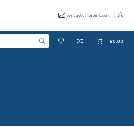
contacto@eroint.com
$
0.00