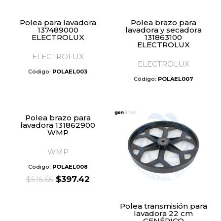
Polea para lavadora
Polea brazo para
137489000
lavadora y secadora
ELECTROLUX
131863100
ELECTROLUX
ELECTROLUX
ELECTROLUX
Código:
POLAEL003
Código:
POLAEL007
Polea brazo para
lavadora 131862900
WMP
WMP
Código:
POLAEL008
Original
Current
$
397.42
$
516.65
price
price
was:
is:
Polea transmisión para
$516.65.
$397.42.
lavadora 22 cm
GENÉRICO