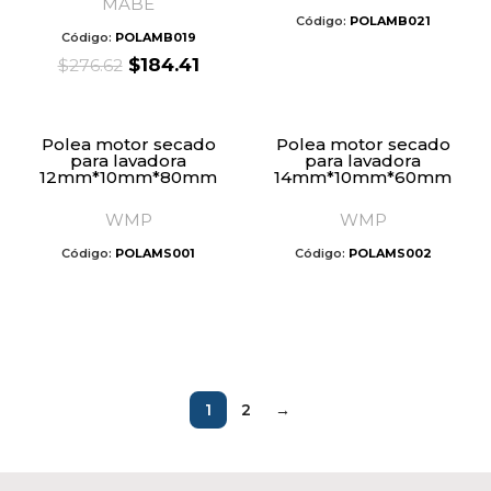
MABE
Código:
POLAMB021
Código:
POLAMB019
Original
Current
$
184.41
$
276.62
price
price
was:
is:
$276.62.
$184.41.
Polea motor secado
Polea motor secado
para lavadora
para lavadora
12mm*10mm*80mm
14mm*10mm*60mm
WMP
WMP
Código:
POLAMS001
Código:
POLAMS002
1
2
→