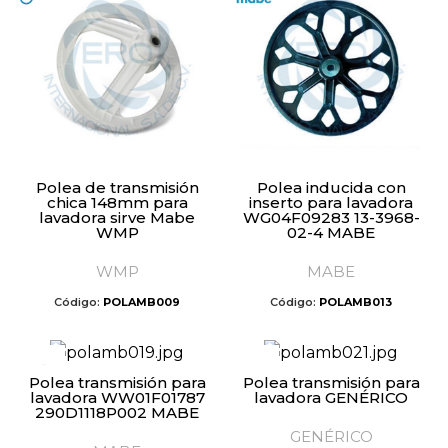
Polea de transmisión
Polea inducida con
chica 148mm para
inserto para lavadora
lavadora sirve Mabe
WG04F09283 13-3968-
WMP
02-4 MABE
WMP
MABE
Código:
POLAMB009
Código:
POLAMB013
Polea transmisión para
Polea transmisión para
lavadora WW01F01787
lavadora GENÉRICO
290D1118P002 MABE
GENÉRICO