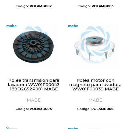
Código:
POLAMB002
Código:
POLAMB003
Polea transmisión para
Polea motor con
lavadora WW01F00043
magneto para lavadora
189D2652P001 MABE
WW01F00039 MABE
MABE
MABE
Código:
POLAMB004
Código:
POLAMB006