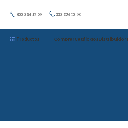
333 364 42 09
333 624 23 93
Productos
Comprar
Catálogos
Distribuidor