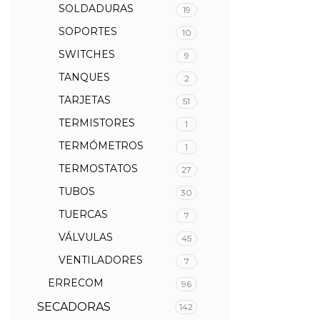
SOLDADURAS
19
SOPORTES
10
SWITCHES
9
TANQUES
2
TARJETAS
51
TERMISTORES
1
TERMÓMETROS
1
TERMOSTATOS
27
TUBOS
30
TUERCAS
7
VÁLVULAS
45
VENTILADORES
7
ERRECOM
96
SECADORAS
142