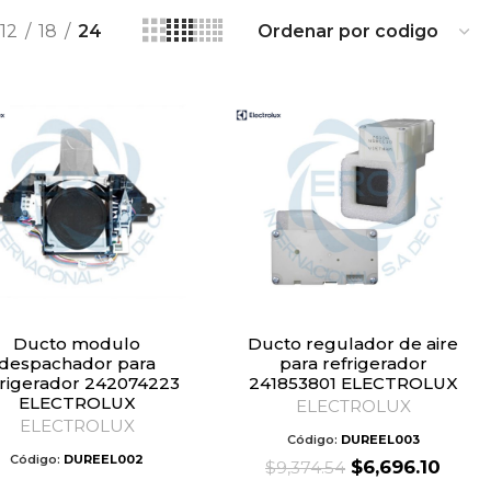
12
18
24
Ducto modulo
Ducto regulador de aire
despachador para
para refrigerador
frigerador 242074223
241853801 ELECTROLUX
ELECTROLUX
ELECTROLUX
ELECTROLUX
Código:
DUREEL003
Código:
DUREEL002
Original
Curr
$
6,696.10
$
9,374.54
price
price