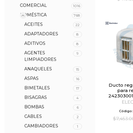
COMERCIAL
1016
DOMÉSTICA
768
ACEITES
22
ADAPTADORES
8
ADITIVOS
8
AGENTES
9
LIMPIADORES
ANAQUELES
15
ASPAS
16
Ducto regulador de aire
BIMETALES
17
para r
24230300
BISAGRAS
4
ELE
BOMBAS
6
Código
CABLES
2
$
7,453.0
CAMBIADORES
1