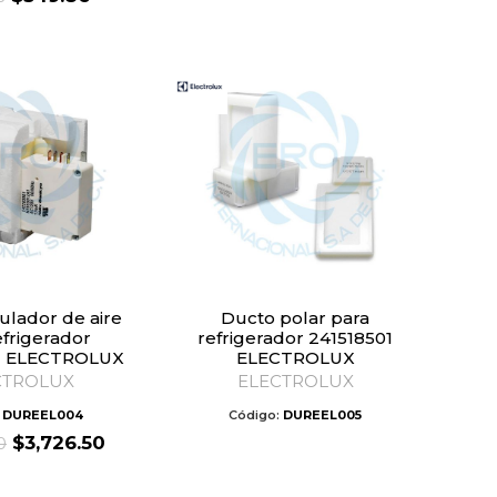
price
price
was:
is:
$419.83.
$349.86.
Ducto polar para
efrigerador
refrigerador 241518501
1 ELECTROLUX
ELECTROLUX
CTROLUX
ELECTROLUX
:
DUREEL004
Código:
DUREEL005
Original
Current
$
3,726.50
0
price
price
was:
is: