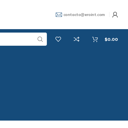
contacto@eroint.com
$
0.00