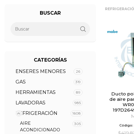
REFRIGERACI
BUSCAR
CATEGORÍAS
ENSERES MENORES
26
GAS
319
HERRAMIENTAS
89
Ducto polar regulador
de aire pa
LAVADORAS
985
WR0
197D264
REFRIGERACIÓN
1608
AIRE
305
Código:
ACONDICIONADO
$
419.8