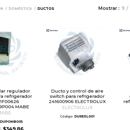
Mostrar
9
ÓN
DOMÉSTICA
DUCTOS
Ducto y control de aire
ra refrigerador
switch para refrigerador
1F00626
241600906 ELECTROLUX
re
9P004 MABE
ELECTROLUX
MABE
Código:
DUREEL001
DUPOMB005
Original
Current
$
349.86
3