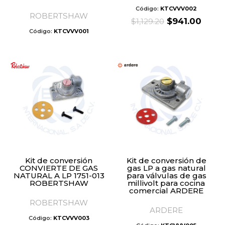
Código:
KTCVVV002
ROBERTSHAW
Original
Curr
$
941.00
$
1,129.20
price
price
Código:
KTCVVV001
was:
is:
$1,129.20.
$941.
Kit de conversión
Kit de conversión de
CONVIERTE DE GAS
gas LP a gas natural
NATURAL A LP 1751-013
para válvulas de gas
ROBERTSHAW
millivolt para cocina
comercial ARDERE
ROBERTSHAW
ARDERE
Código:
KTCVVV003