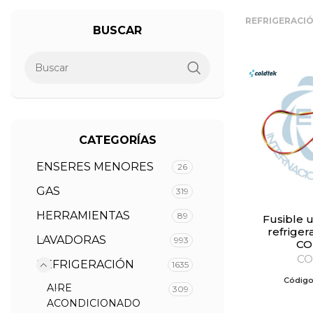
REFRIGERACI
BUSCAR
CATEGORÍAS
ENSERES MENORES
26
GAS
319
HERRAMIENTAS
89
Fusible universal para
refrige
LAVADORAS
993
CO
CO
REFRIGERACIÓN
1635
Código
AIRE
309
ACONDICIONADO