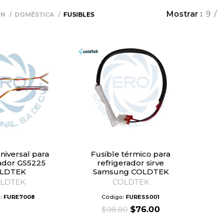
Mostrar
9
ÓN
DOMÉSTICA
FUSIBLES
Fusible térmico para
rador GS5225
refrigerador sirve
LDTEK
Samsung COLDTEK
LDTEK
COLDTEK
:
FURE7008
Código:
FURESS001
Original
Current
$
76.00
$
98.80
price
price