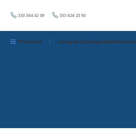
333 364 42 09
333 624 23 93
Productos
Comprar
Catálogos
Distribuidor