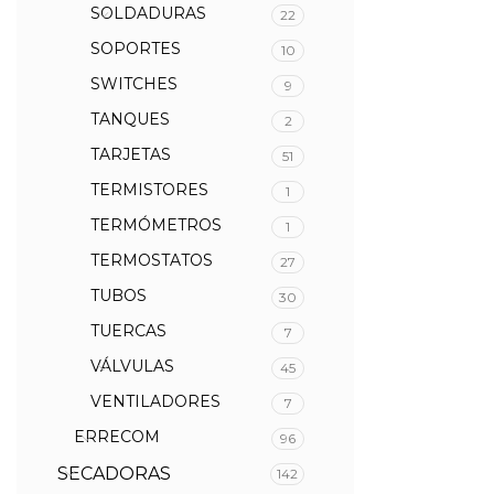
SOLDADURAS
22
SOPORTES
10
SWITCHES
9
TANQUES
2
TARJETAS
51
TERMISTORES
1
TERMÓMETROS
1
TERMOSTATOS
27
TUBOS
30
TUERCAS
7
VÁLVULAS
45
VENTILADORES
7
ERRECOM
96
SECADORAS
142