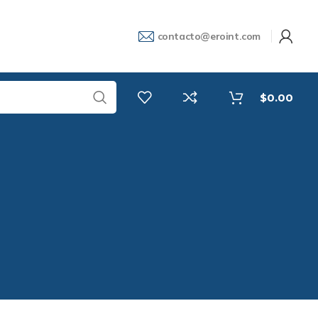
contacto@eroint.com
$
0.00