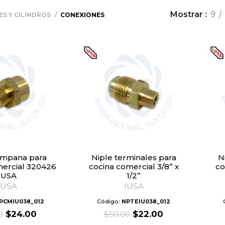
Mostrar
9
S Y CILINDROS
CONEXIONES
Niple terminales para
Niple terminales para
mercial 320426
cocina comercial 3/8” x
co
IUSA
1/2”
IUSA
IUSA
PCMIU038_012
Código:
NPTEIU038_012
Original
Current
Original
Current
$
24.00
$
22.00
0
$
50.00
price
price
price
price