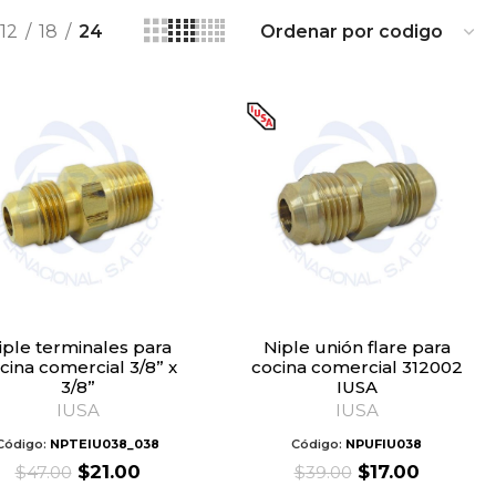
12
18
24
Niple unión flare para
cina comercial 3/8” x
cocina comercial 312002
3/8”
IUSA
IUSA
IUSA
Código:
NPTEIU038_038
Código:
NPUFIU038
Original
Current
Original
Current
$
21.00
$
17.00
$
47.00
$
39.00
price
price
price
price