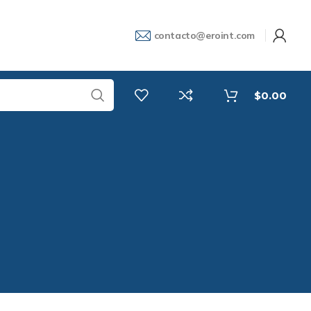
contacto@eroint.com
$
0.00