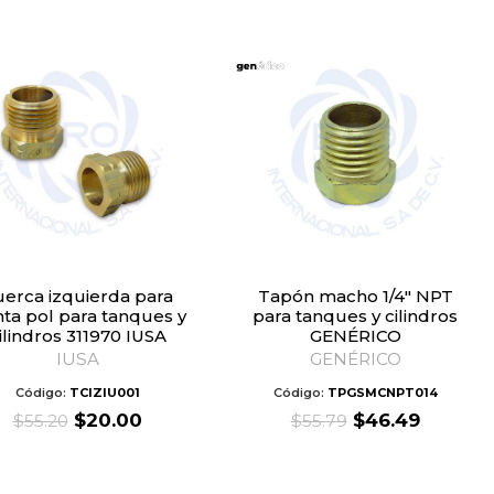
was:
is:
was:
is:
$47.00.
$21.00.
$39.00.
$17.00.
Tapón macho 1/4″ NPT
ta pol para tanques y
para tanques y cilindros
ilindros 311970 IUSA
GENÉRICO
IUSA
GENÉRICO
Código:
TCIZIU001
Código:
TPGSMCNPT014
Original
Current
Original
Curren
$
20.00
$
46.49
$
55.20
$
55.79
price
price
price
price
was:
is:
was:
is:
$55.20.
$20.00.
$55.79.
$46.49.