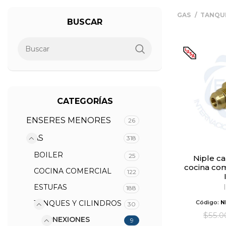
GAS
TANQUE
BUSCAR
CATEGORÍAS
ENSERES MENORES
26
GAS
318
BOILER
25
Niple campana para
cocina co
COCINA COMERCIAL
122
ESTUFAS
188
TANQUES Y CILINDROS
Código:
N
30
$
55.0
CONEXIONES
9