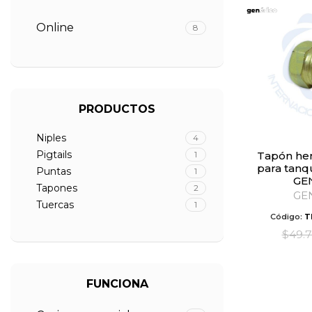
Online
8
PRODUCTOS
Niples
4
Pigtails
1
Tapón hembra 1/8″ NPT
para tanqu
Puntas
1
GE
Tapones
2
GE
Tuercas
1
Código:
T
$
49.
FUNCIONA