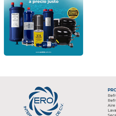
PR
Refr
Refr
Aire
Lava
Sec