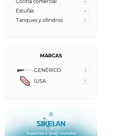
Cocina comercial
4
Estufas
4
Tanques y cilindros
9
MARCAS
GENÉRICO
2
IUSA
7