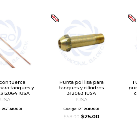
was:
is:
was:
is:
$55.00.
$24.00.
$50.00.
$22.00.
Punta pol lisa para
Tuerca izquierda para
para tanques y
tanques y cilindros
pun
s 312064 IUSA
312063 IUSA
c
IUSA
IUSA
:
PGTAIU001
Código:
PTPOIU001
Original
Current
$
25.00
$
58.00
price
price
was:
is:
$58.00.
$25.00.