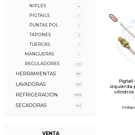
NIPLES
4
PIGTAILS
1
PUNTAS POL
1
TAPONES
2
TUERCAS
1
MANGUERAS
1
REGULADORES
20
HERRAMIENTAS
89
Pigtail con tuerca
LAVADORAS
991
izquierda 
cilindro
REFRIGERACIÓN
1635
SECADORAS
142
Código
VENTA