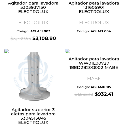
Agitador para lavadora
Agitador para lavadora
5303937150
131605901
ELECTROLUX
ELECTROLUX
ELECTROLUX
ELECTROLUX
Código:
AGLAEL003
Código:
AGLAEL004
Original
Current
$
3,108.80
$
3,730.56
price
price
was:
is:
$3,730.56.
$3,108.80.
Agitador para lavadora
WW01L00727
188D2820G002 MABE
MABE
Código:
AGLAMB015
Original
Curre
$
932.41
$
1,585.10
price
price
was:
is:
Agitador superior 3
$1,585.10.
$932.
aletas para lavadora
5304515845
ELECTROLUX