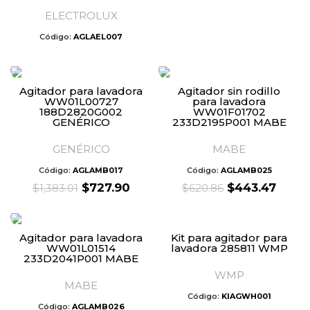
ELECTROLUX
Código:
AGLAEL007
Agitador para lavadora
Agitador sin rodillo
WW01L00727
para lavadora
188D2820G002
WW01F01702
GENÉRICO
233D2195P001 MABE
GENÉRICO
MABE
Código:
AGLAMB017
Código:
AGLAMB025
Original
Current
Original
Curre
$
727.90
$
443.47
$
1,383.01
$
620.86
price
price
price
price
was:
is:
was:
is:
$1,383.01.
$727.90.
$620.86.
$443.
Agitador para lavadora
Kit para agitador para
WW01L01514
lavadora 285811 WMP
233D2041P001 MABE
WMP
MABE
Código:
KIAGWH001
Código:
AGLAMB026