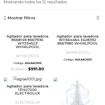
Mostrando todos los 12 resultados
Mostrar filtros
Agitador para lavadora
Agitador para lavadora
8568149 8567936
W11564464 3428392
W11334523
8567980 WHIRLPOOL
WHIRLPOOL
WHIRLPOOL
WHIRLPOOL
Código:
AGLAAC003
Código:
AGLAAC002
Original
Current
$
991.80
$
1,388.52
price
price
was:
is:
$1,388.52.
$991.80.
Agitador para lavadora
131427200
ELECTROLUX
ELECTROLUX