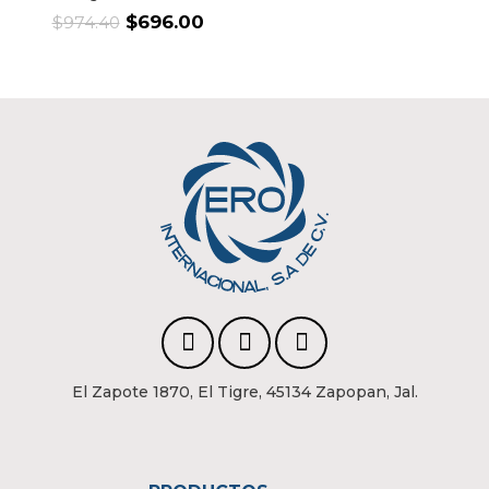
Original
Current
$
696.00
$
974.40
price
price
was:
is:
$974.40.
$696.00.
El Zapote 1870, El Tigre, 45134 Zapopan, Jal.