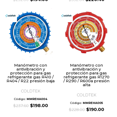
price
price
price
price
was:
is:
was:
is:
$232.80.
$194.00.
$352.64.
$220.
Manómetro con
Manómetro con
antivibración y
antivibración y
protección para gas
protección para gas
refrigerante gas R410 /
refrigerante gas R1270
R404 / R22 presión baja
/ R290 / R600a presión
alta
COLDTEK
COLDTEK
Código:
MMREHA004
Código:
MMREHA005
Original
Current
$
198.00
$
237.60
Original
Curre
$
190.00
$
228.00
price
price
price
price
was:
is: