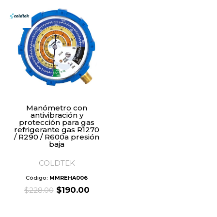
was:
is:
$237.60.
$198.00.
$228.00.
$190.
Manómetro con
antivibración y
protección para gas
refrigerante gas R1270
/ R290 / R600a presión
baja
COLDTEK
Código:
MMREHA006
Original
Current
$
190.00
$
228.00
price
price
was:
is: