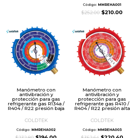
Código:
MMREHA001
Original
Curre
$
210.00
$
252.00
price
price
was:
is:
$252.00.
$210.
Manómetro con
Manómetro con
antivibración y
antivibración y
protección para gas
protección para gas
refrigerante gas R134a /
refrigerante gas R410 /
R404 / R22 presión baja
R404 / R22 presión alta
COLDTEK
COLDTEK
Código:
MMREHA002
Código:
MMREHA003
Original
Current
Original
Curre
$
194.00
$
220.40
$
232.80
$
352.64