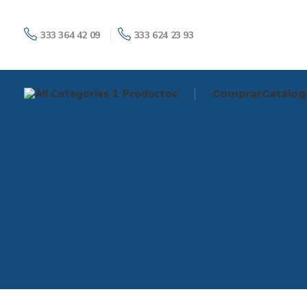
333 364 42 09
333 624 23 93
Productos
Comprar
Catálog