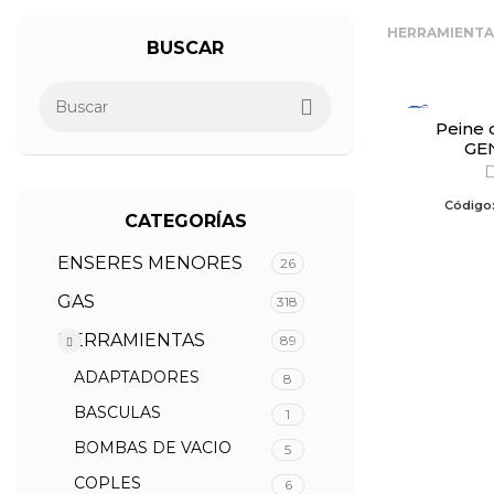
HERRAMIENT
BUSCAR
Peine de plástico
GE
Código
CATEGORÍAS
ENSERES MENORES
26
GAS
318
HERRAMIENTAS
89
ADAPTADORES
8
BASCULAS
1
BOMBAS DE VACIO
5
COPLES
6