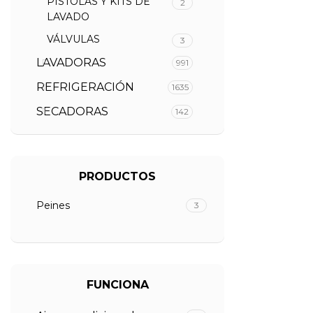
PISTOLAS Y KITS DE
2
LAVADO
VÁLVULAS
3
LAVADORAS
991
REFRIGERACIÓN
1635
SECADORAS
142
PRODUCTOS
Peines
3
FUNCIONA