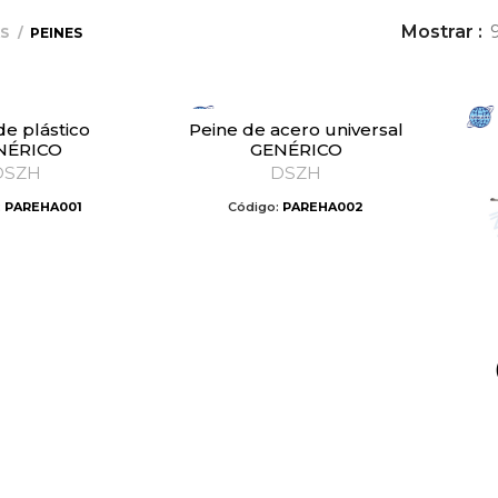
Mostrar
AS
PEINES
Peine de acero universal
NÉRICO
GENÉRICO
DSZH
DSZH
:
PAREHA001
Código:
PAREHA002
Pe