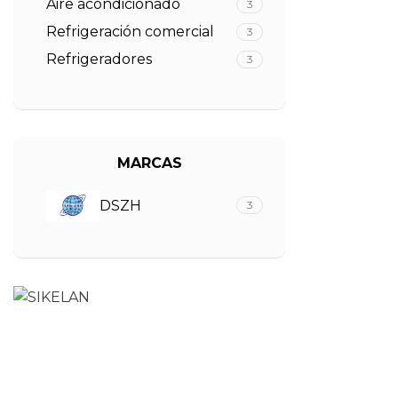
Aire acondicionado
3
Refrigeración comercial
3
Refrigeradores
3
MARCAS
DSZH
3