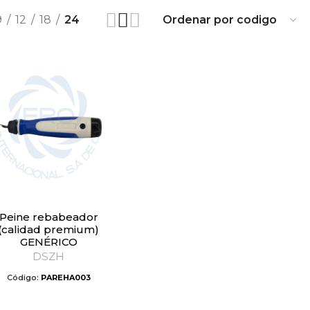
9
12
18
24
ine rebabeador
(calidad premium)
GENÉRICO
DSZH
Código:
PAREHA003