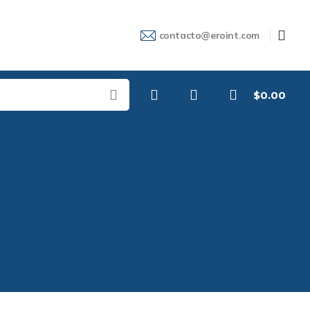
contacto@eroint.com
$
0.00