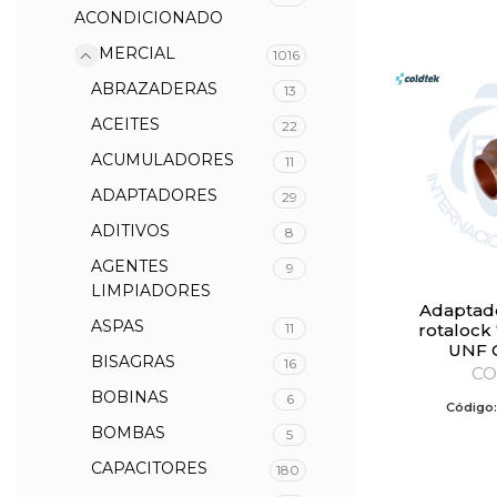
ACONDICIONADO
COMERCIAL
1016
ABRAZADERAS
13
ACEITES
22
ACUMULADORES
11
ADAPTADORES
29
ADITIVOS
8
AGENTES
9
LIMPIADORES
Adaptador de válvula
ASPAS
11
rotalock 7
UNF 
BISAGRAS
16
CO
BOBINAS
6
Código
BOMBAS
5
CAPACITORES
180