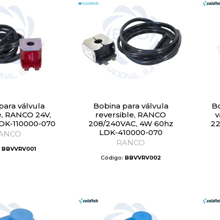
Bobina para válvula
Bobina solenoide para
e, RANCO 24V,
reversible, RANCO
v
DK-110000-070
208/240VAC, 4W 60hz
22
LDK-410000-070
ANCO
RANCO
:
BBVVRV001
Código:
BBVVRV002