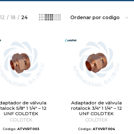
12
18
24
Adaptador de válvula
talock 5/8″ 1 1/4″ – 12
rotalock 3/4″ 1 1/4″ – 12
UNF COLDTEK
UNF COLDTEK
COLDTEK
COLDTEK
Código:
ATVVRT003
Código:
ATVVRT004