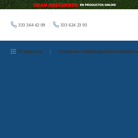
333 364 42 09
333 624 23 93
Productos
Comprar
Catálogos
Distribuidor