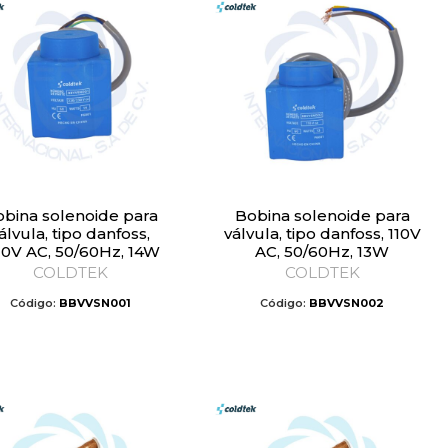
Bobina solenoide para
álvula, tipo danfoss,
válvula, tipo danfoss, 110V
0V AC, 50/60Hz, 14W
AC, 50/60Hz, 13W
COLDTEK
COLDTEK
Código:
BBVVSN001
Código:
BBVVSN002