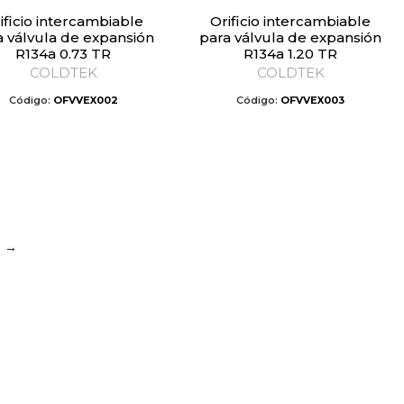
Orificio intercambiable
a válvula de expansión
para válvula de expansión
R134a 0.73 TR
R134a 1.20 TR
COLDTEK
COLDTEK
Código:
OFVVEX002
Código:
OFVVEX003
→