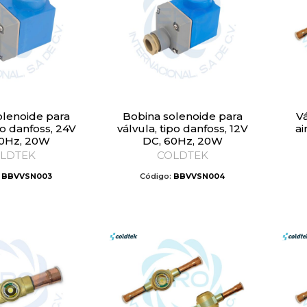
Bobina solenoide para
Válvula de mirilla para
po danfoss, 24V
válvula, tipo danfoss, 12V
ai
60Hz, 20W
DC, 60Hz, 20W
LDTEK
COLDTEK
:
BBVVSN003
Código:
BBVVSN004