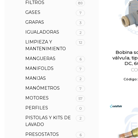
FILTROS
89
GASES
7
GRAPAS
3
IGUALADORAS
2
LIMPIEZA Y
12
MANTENIMIENTO
Bobina solenoide para
válvula, ti
MANGUERAS
6
DC, 
MANIFOLDS
7
CO
MANIJAS
2
Código
MANÓMETROS
7
MOTORES
57
PERFILES
0
PISTOLAS Y KITS DE
2
LAVADO
PRESOSTATOS
6