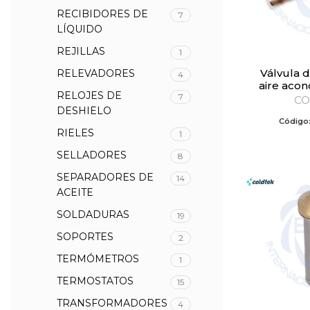
RECIBIDORES DE
7
LÍQUIDO
REJILLAS
1
Válvula de mirilla para
RELEVADORES
4
aire acon
RELOJES DE
7
CO
DESHIELO
Código
RIELES
1
SELLADORES
8
SEPARADORES DE
14
ACEITE
SOLDADURAS
19
SOPORTES
2
TERMÓMETROS
1
TERMOSTATOS
15
TRANSFORMADORES
4