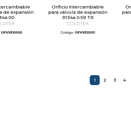
Orificio intercambiable
Orificio intercambiable
la de expansión
para válvula de expansión
par
34a 00
R134a 0.59 TR
LDTEK
COLDTEK
:
OFVVEX000
Código:
OFVVEX001
1
2
3
4