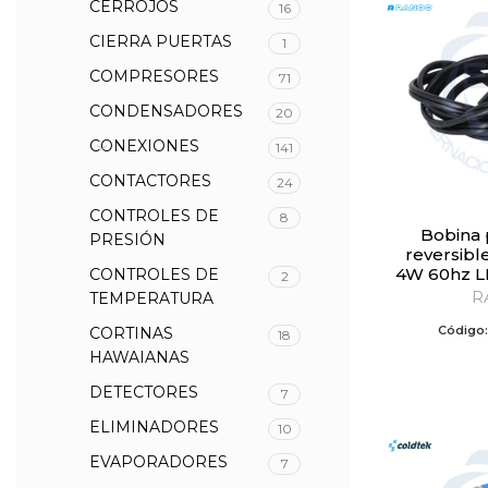
CERROJOS
16
CIERRA PUERTAS
1
COMPRESORES
71
CONDENSADORES
20
CONEXIONES
141
CONTACTORES
24
CONTROLES DE
8
Bobina para válvula
PRESIÓN
reversibl
4W 60hz L
CONTROLES DE
2
R
TEMPERATURA
Código
CORTINAS
18
HAWAIANAS
DETECTORES
7
ELIMINADORES
10
EVAPORADORES
7