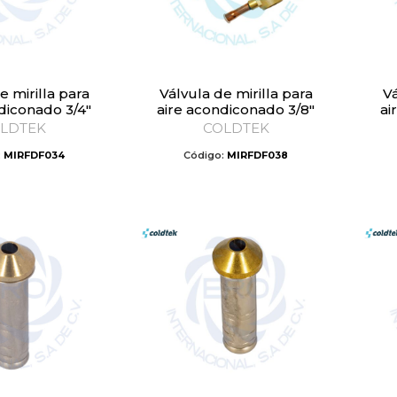
Válvula de mirilla para
Válvula de mirilla para
diconado 3/4″
aire acondiconado 3/8″
ai
LDTEK
COLDTEK
:
MIRFDF034
Código:
MIRFDF038