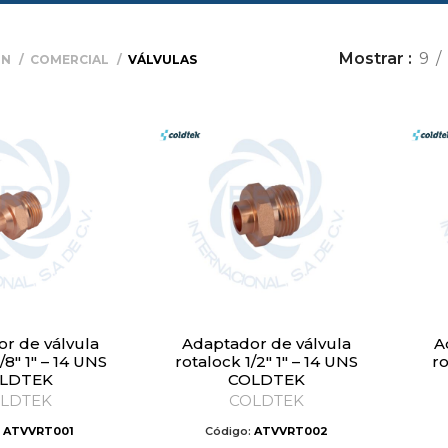
Mostrar
9
ÓN
COMERCIAL
VÁLVULAS
Adaptador de válvula
Adaptador de válvula
/8″ 1″ – 14 UNS
rotalock 1/2″ 1″ – 14 UNS
ro
LDTEK
COLDTEK
LDTEK
COLDTEK
:
ATVVRT001
Código:
ATVVRT002