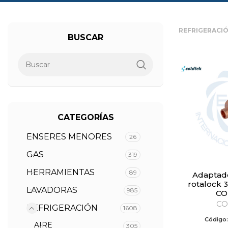
REFRIGERACI
BUSCAR
CATEGORÍAS
ENSERES MENORES
26
GAS
319
HERRAMIENTAS
89
Adaptador de válvula
rotalock 3
LAVADORAS
985
CO
CO
REFRIGERACIÓN
1608
Código
AIRE
305