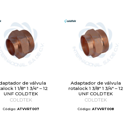
Adaptador de válvula
alock 1 1/8″ 1 3/4″ – 12
rotalock 1 3/8″ 1 3/4″ – 12
UNF COLDTEK
UNF COLDTEK
COLDTEK
COLDTEK
Código:
ATVVRT007
Código:
ATVVRT008