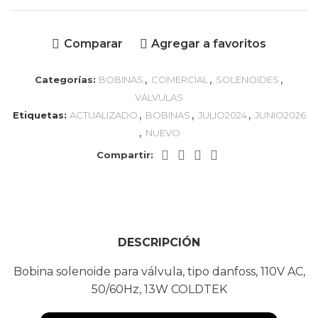
Comparar
Agregar a favoritos
,
,
,
Categorías:
BOBINAS
COMERCIAL
SOLENOIDES
VÁLVULAS
,
,
,
Etiquetas:
ACTUALIZADO
BOBINAS
JULIO2024
JUNIO2026
,
NUEVO
Compartir:
DESCRIPCIÓN
Bobina solenoide para válvula, tipo danfoss, 110V AC,
50/60Hz, 13W COLDTEK