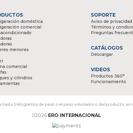
ODUCTOS
SOPORTE
igeración doméstica
Aviso de privacidad
igeración comercial
Términos y condici
 acondicionado
Preguntas frecuen
doras
adoras
CATÁLOGOS
eres menores
Descargar
er
na comercial
VIDEOS
fas
Productos 360°
ues y cilindros
Funcionamiento
ramientas
ara hasta 5 kilogramos de peso o el peso volumetrico del producto; en
2026
ERO INTERNACIONAL