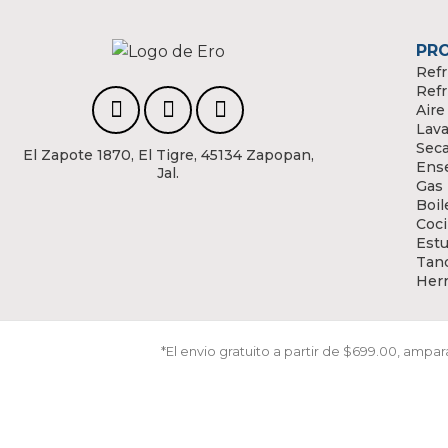
PR
Refr
Refr
Aire
Lava
Sec
El Zapote 1870, El Tigre, 45134 Zapopan,
Ens
Jal.
Gas
Boil
Coci
Estu
Tanq
Her
*El envio gratuito a partir de $699.00, amp