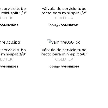
Válvula de servicio tubo
mini-split 5/8”
recto para mini-split 1/2”
LDTEK
COLDTEK
:
VVMNCU058
Código:
VVMNRE012
Válvula de servicio tubo
mini-split 3/8”
recto para mini-split 5/8”
LDTEK
COLDTEK
:
VVMNRE038
Código:
VVMNRE058