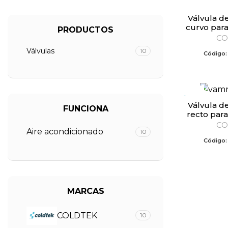
Válvula de servicio tubo
curvo para 
PRODUCTOS
CO
Válvulas
10
Código
Válvula de servicio tubo
FUNCIONA
recto para 
CO
Aire acondicionado
10
Código
MARCAS
COLDTEK
10