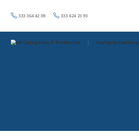
333 364 42 09
333 624 23 93
Productos
Comprar
Catálog