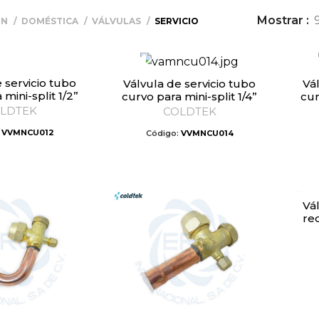
Mostrar
ÓN
DOMÉSTICA
VÁLVULAS
SERVICIO
Válvula de servicio tubo
Válvula de servicio tubo
mini-split 1/2”
curvo para mini-split 1/4”
cur
LDTEK
COLDTEK
:
VVMNCU012
Código:
VVMNCU014
Válvula de servicio tubo
rec