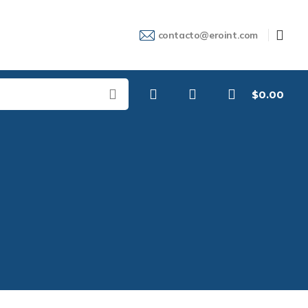
contacto@eroint.com
$
0.00