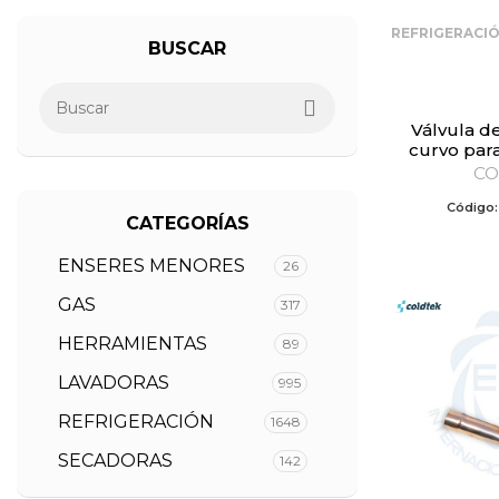
REFRIGERACI
BUSCAR
Válvula de servicio tubo
curvo para 
CO
Código
CATEGORÍAS
ENSERES MENORES
26
GAS
317
HERRAMIENTAS
89
LAVADORAS
995
REFRIGERACIÓN
1648
SECADORAS
142