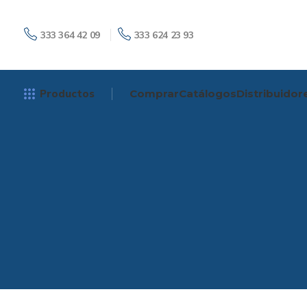
333 364 42 09
333 624 23 93
Productos
Comprar
Catálogos
Distribuidor