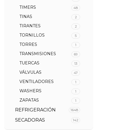
TIMERS
48
TINAS
2
TIRANTES
2
TORNILLOS
5
TORRES
1
TRANSMISIONES
69
TUERCAS
13
VÁLVULAS
47
VENTILADORES
1
WASHERS
1
ZAPATAS
1
REFRIGERACIÓN
1648
SECADORAS
142