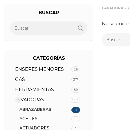
LAVADORAS
BUSCAR
No se encon
CATEGORÍAS
ENSERES MENORES
26
GAS
317
HERRAMIENTAS
89
LAVADORAS
995
ABRAZADERAS
0
ACEITES
1
ACTUADORES
1