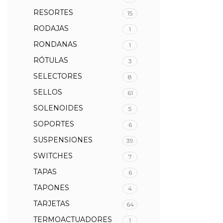
RESORTES
15
RODAJAS
1
RONDANAS
1
RÓTULAS
3
SELECTORES
8
SELLOS
61
SOLENOIDES
5
SOPORTES
6
SUSPENSIONES
39
SWITCHES
7
TAPAS
6
TAPONES
4
TARJETAS
64
TERMOACTUADORES
1