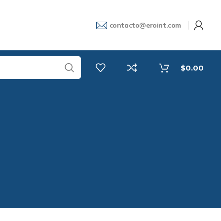
contacto@eroint.com
$
0.00