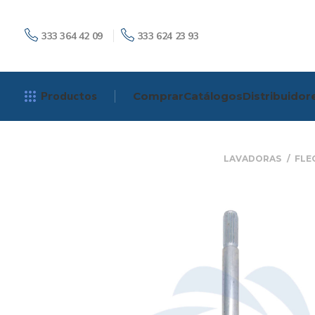
333 364 42 09
333 624 23 93
Productos
Comprar
Catálogos
Distribuidor
LAVADORAS
FLE