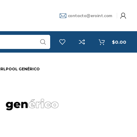
contacto@eroint.com
$
0.00
HIRLPOOL GENÉRICO