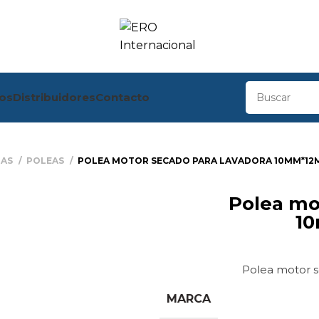
os
Distribuidores
Contacto
RAS
POLEAS
POLEA MOTOR SECADO PARA LAVADORA 10MM*1
Polea motor secado para lavadora
1
Polea motor
MARCA