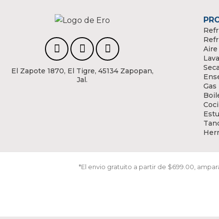
PR
Refr
Refr
Aire
Lava
Sec
El Zapote 1870, El Tigre, 45134 Zapopan,
Ens
Jal.
Gas
Boil
Coci
Estu
Tanq
Her
*El envio gratuito a partir de $699.00, amp