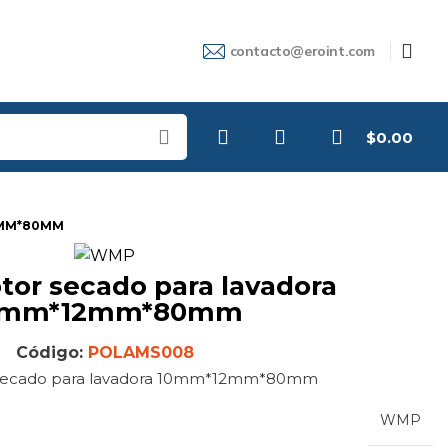
contacto@eroint.com
$
0.00
2MM*80MM
0mm*12mm*80mm
Código:
POLAMS008
 secado para lavadora 10mm*12mm*80mm
WMP