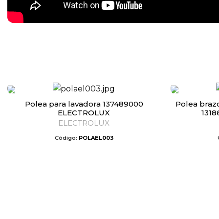
Polea para lavadora 137489000
Polea brazo para lavadora y secadora
ELECTROLUX
131
ELECTROLUX
Código:
POLAEL003