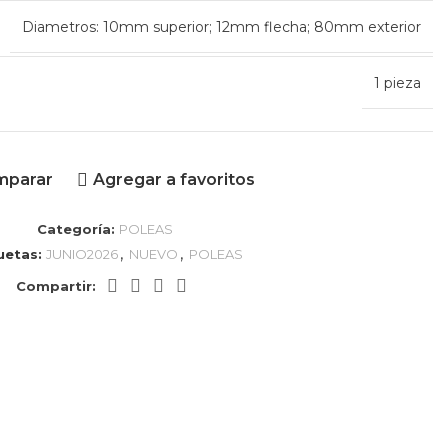
Diametros: 10mm superior; 12mm flecha; 80mm exterior
1 pieza
mparar
Agregar a favoritos
Categoría:
POLEAS
,
,
uetas:
JUNIO2026
NUEVO
POLEAS
Compartir: