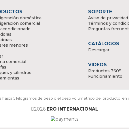
ODUCTOS
SOPORTE
igeración doméstica
Aviso de privacidad
igeración comercial
Términos y condici
 acondicionado
Preguntas frecuen
doras
adoras
CATÁLOGOS
eres menores
Descargar
er
na comercial
VIDEOS
fas
Productos 360°
ues y cilindros
Funcionamiento
ramientas
ara hasta 5 kilogramos de peso o el peso volumetrico del producto; en
2026
ERO INTERNACIONAL