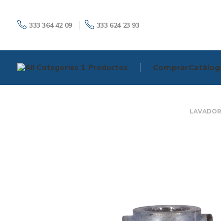
333 364 42 09
333 624 23 93
Productos
Comprar
Catálog
LAVADO