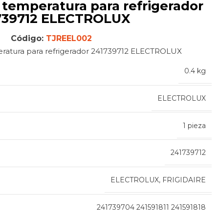
739712 ELECTROLUX
Código:
TJREEL002
eratura para refrigerador 241739712 ELECTROLUX
0.4 kg
ELECTROLUX
1 pieza
241739712
ELECTROLUX, FRIGIDAIRE
241739704 241591811 241591818