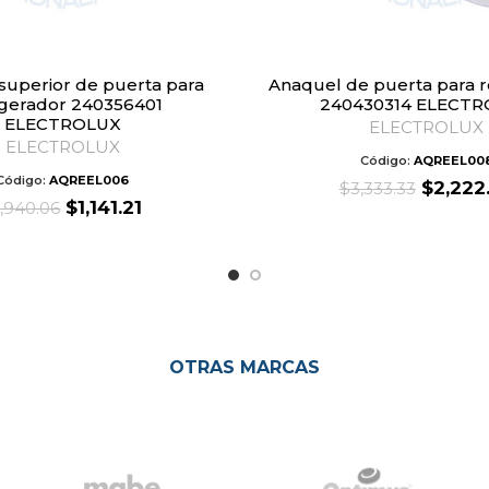
Anaquel de puerta para refrigerador
igerador 240356401
240430314 ELECT
ELECTROLUX
ELECTROLUX
ELECTROLUX
Código:
AQREEL00
Código:
AQREEL006
Origina
$
2,222
$
3,333.33
Original
Current
$
1,141.21
price
1,940.06
price
price
was:
was:
is:
$3,333.
$1,940.06.
$1,141.21.
OTRAS MARCAS