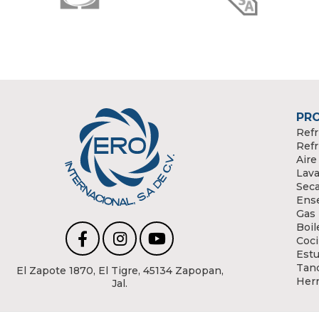
PR
Refr
Refr
Aire
Lava
Sec
Ens
Gas
Boil
Coci
Estu
Tanq
El Zapote 1870, El Tigre, 45134 Zapopan,
Her
Jal.