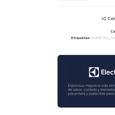
Co
Ca
,
Etiquetas:
TARJETAS
T