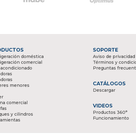
ODUCTOS
SOPORTE
igeración doméstica
Aviso de privacidad
igeración comercial
Términos y condici
 acondicionado
Preguntas frecuen
doras
adoras
CATÁLOGOS
eres menores
Descargar
er
na comercial
VIDEOS
fas
Productos 360°
ues y cilindros
Funcionamiento
ramientas