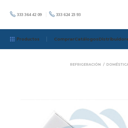
333 364 42 09
333 624 23 93
Productos
Comprar
Catálogos
Distribuidor
REFRIGERACIÓN
DOMÉSTIC