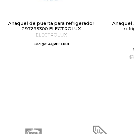
Anaquel de puerta para refrigerador
Anaquel superior de puerta para
297295300 ELECTROLUX
refr
ELECTROLUX
Código:
AQREEL001
$