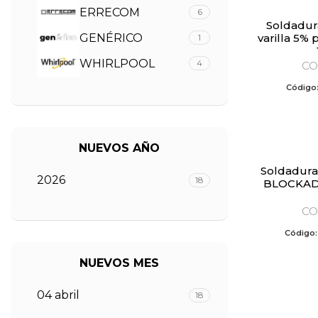
ERRECOM
6
Soldadura de plata en
GENÉRICO
varilla 5% 
1
WHIRLPOOL
4
CO
Código
NUEVOS AÑO
Soldadura de cobre tipo
2026
18
BLOCKADE
CO
Código
NUEVOS MES
04 abril
18