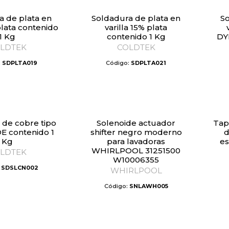
Soldadura de plata en
Soldadura de plata en
plata contenido
varilla 15% plata
1 Kg
contenido 1 Kg
DY
LDTEK
COLDTEK
:
SDPLTA019
Código:
SDPLTA021
Solenoide actuador
Tapa para quemador tipo
 contenido 1
shifter negro moderno
d
Kg
para lavadoras
es
WHIRLPOOL 31251500
LDTEK
W10006355
:
SDSLCN002
WHIRLPOOL
Código:
SNLAWH005