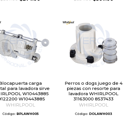
price
price
price
price
was:
is:
was:
is:
$307.00.
$274.00.
$354.00.
$307.0
puerta carga
Perros o dogs juego de 4
tal para lavadora sirve
piezas con resorte para
IRLPOOL W10443885
lavadora WHIRLPOOL
9122200 W10443885
31163000 8537433
WHIRLPOOL
WHIRLPOOL
Código:
BPLAWH005
Código:
DOLAWH003