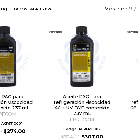
Mostrar
9
TIQUETADOS “ABRIL2026”
Aceite PAG para
ión viscocidad
refrigeración viscocidad
re
enido 237 mL
46 + UV DYE contenido
68 
237 mL
RECOM
ERRECOM
:
ACRFPG001
Código:
ACRFPG002
Original
Current
$
274.00
0
Original
Current
price
price
$
307.00
$
354.00