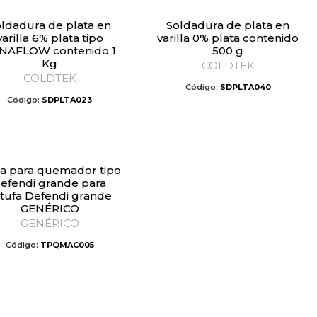
Soldadura de plata en
varilla 6% plata tipo
varilla 0% plata contenido
NAFLOW contenido 1
500 g
Kg
COLDTEK
COLDTEK
Código:
SDPLTA040
Código:
SDPLTA023
efendi grande para
tufa Defendi grande
GENÉRICO
GENÉRICO
Código:
TPQMAC005