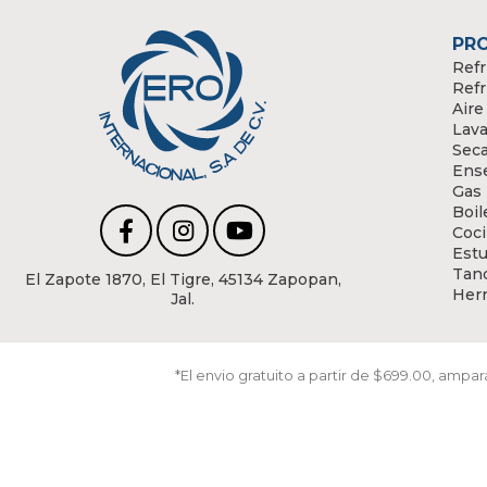
PR
Refr
Refr
Aire
Lava
Sec
Ens
Gas
Boil
Coci
Estu
Tanq
El Zapote 1870, El Tigre, 45134 Zapopan,
Her
Jal.
*El envio gratuito a partir de $699.00, amp