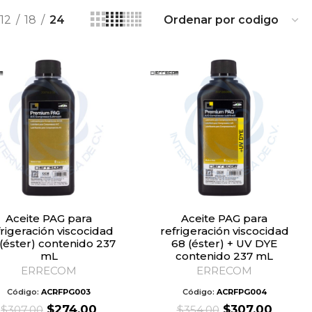
12
18
24
Aceite PAG para
Aceite PAG para
frigeración viscocidad
refrigeración viscocidad
(éster) contenido 237
68 (éster) + UV DYE
mL
contenido 237 mL
ERRECOM
ERRECOM
Código:
ACRFPG003
Código:
ACRFPG004
Original
Current
Original
Curre
$
274.00
$
307.00
$
307.00
$
354.00