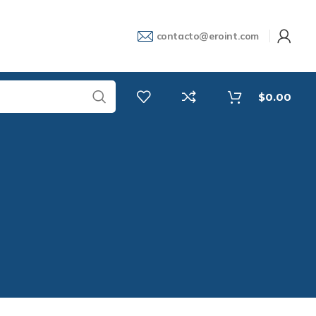
contacto@eroint.com
$
0.00