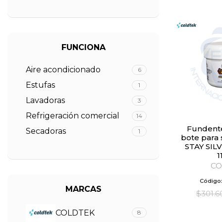
FUNCIONA
Aire acondicionado
6
Estufas
1
Lavadoras
3
Refrigeración comercial
14
Fundente de plata en
Secadoras
1
bote para 
STAY SIL
1
CO
Código
MARCAS
$
301.6
COLDTEK
8