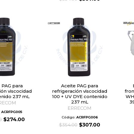
price
price
was:
is:
was:
is:
$307.00.
$274.00.
$354.00.
$307.00.
Aceite PAG para
Bloca
ión viscocidad
refrigeración viscocidad
fron
enido 237 mL
100 + UV DYE contenido
WH
237 mL
3
RECOM
ERRECOM
:
ACRFPG005
Código:
ACRFPG006
Original
Current
$
274.00
0
Original
Current
price
price
$
307.00
$
354.00
price
price
was:
is: