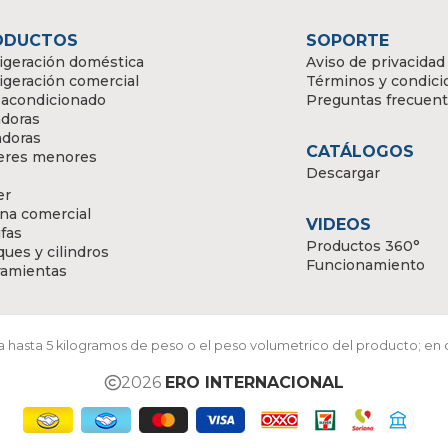
ODUCTOS
SOPORTE
igeración doméstica
Aviso de privacidad
igeración comercial
Términos y condici
 acondicionado
Preguntas frecuen
doras
adoras
CATÁLOGOS
eres menores
Descargar
er
na comercial
VIDEOS
fas
Productos 360°
ues y cilindros
Funcionamiento
ramientas
ara hasta 5 kilogramos de peso o el peso volumetrico del producto; en
2026
ERO INTERNACIONAL