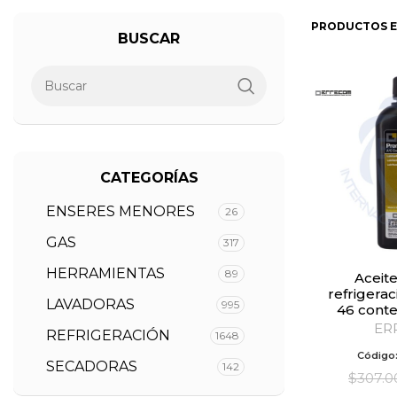
PRODUCTOS E
BUSCAR
CATEGORÍAS
ENSERES MENORES
26
GAS
317
HERRAMIENTAS
89
Aceite PAG para
refrigerac
LAVADORAS
995
46 cont
ER
REFRIGERACIÓN
1648
Código
SECADORAS
142
$
307.0