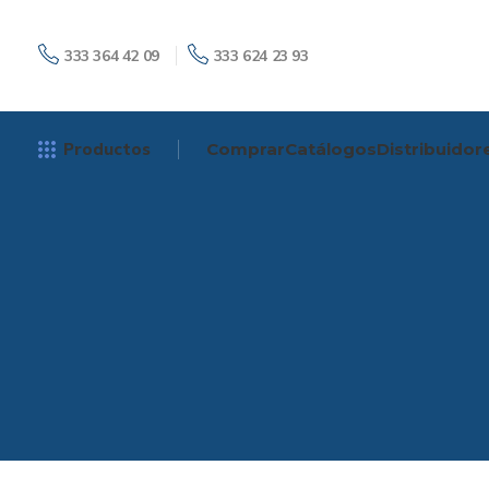
333 364 42 09
333 624 23 93
Productos
Comprar
Catálogos
Distribuidor