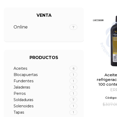
VENTA
Online
7
PRODUCTOS
Aceites
6
Blocapuertas
Aceite PAG para
1
refrigerac
Fundentes
1
100 cont
Jaladeras
1
ER
Perros
1
Código
Soldaduras
7
$
307.0
Solenoides
1
Tapas
1