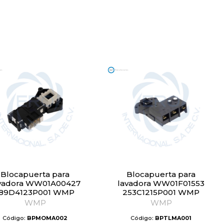
Blocapuerta para
Blocapuerta para
vadora WW01A00427
lavadora WW01F01553
189D4123P001 WMP
253C1215P001 WMP
WMP
WMP
Código:
BPMOMA002
Código:
BPTLMA001