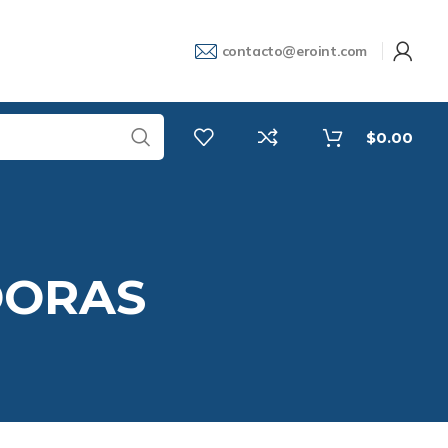
contacto@eroint.com
$
0.00
DORAS