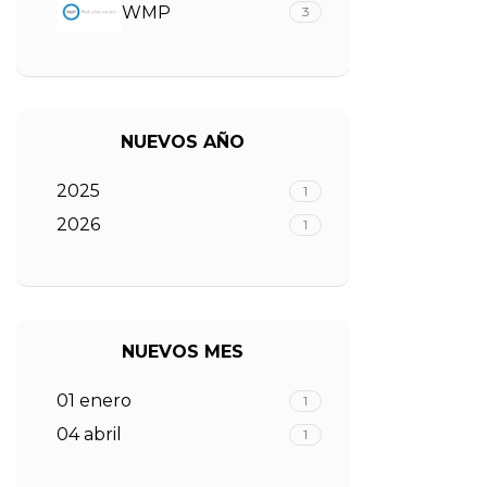
WMP
3
NUEVOS AÑO
2025
1
2026
1
NUEVOS MES
01 enero
1
04 abril
1