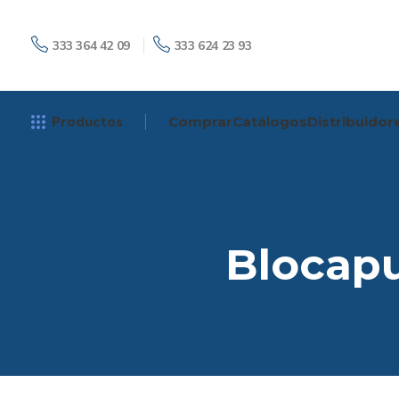
333 364 42 09
333 624 23 93
Productos
Comprar
Catálogos
Distribuidor
Bloca