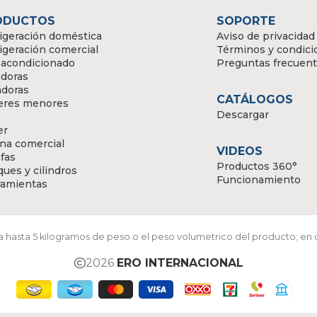
ODUCTOS
SOPORTE
igeración doméstica
Aviso de privacidad
igeración comercial
Términos y condici
 acondicionado
Preguntas frecuen
doras
adoras
CATÁLOGOS
eres menores
Descargar
er
na comercial
VIDEOS
fas
Productos 360°
ues y cilindros
Funcionamiento
ramientas
ara hasta 5 kilogramos de peso o el peso volumetrico del producto; en
2026
ERO INTERNACIONAL