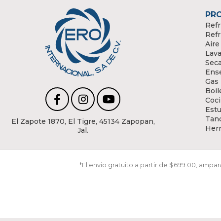
PR
Refr
Refr
Aire
Lava
Sec
Ens
Gas
Boil
Coci
Estu
Tanq
El Zapote 1870, El Tigre, 45134 Zapopan,
Her
Jal.
*El envio gratuito a partir de $699.00, amp