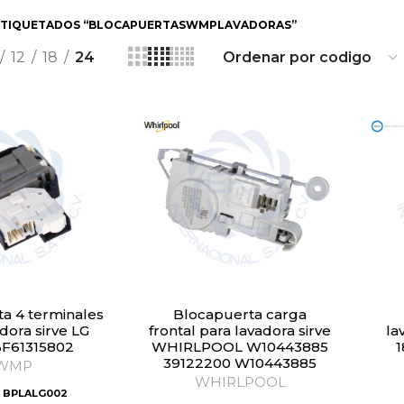
ETIQUETADOS “BLOCAPUERTASWMPLAVADORAS”
12
18
24
Blocapuerta carga
dora sirve LG
frontal para lavadora sirve
la
BF61315802
WHIRLPOOL W10443885
39122200 W10443885
WMP
WHIRLPOOL
:
BPLALG002