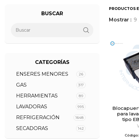
PRODUCTOS 
BUSCAR
Mostrar
9
CATEGORÍAS
ENSERES MENORES
26
GAS
317
HERRAMIENTAS
89
LAVADORAS
995
Blocapuerta 4 terminales
para lava
REFRIGERACIÓN
1648
tipo E
SECADORAS
142
Código