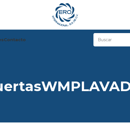
es
Contacto
puertasWMPLAVA