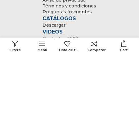
Términos y condiciones
Preguntas frecuentes
CATÁLOGOS
Descargar
VIDEOS
Productos 360°
0
Funcionamiento
Filters
Menú
Lista de favoritos
Comparar
Cart
ACERCA
Nosotros
Distribuidores
NEWSLETTER
Suscríbete a nuestro newsletter
*El envio gratuito a partir de $699.00, ampara hasta 5 kilogramos
de peso o el peso volumetrico del producto; en caso de